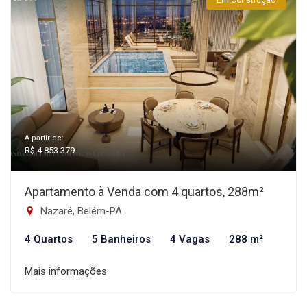
Em Construção
A partir de:
R$ 4.853.379
Apartamento à Venda com 4 quartos, 288m²
Nazaré, Belém-PA
4 Quartos
5 Banheiros
4 Vagas
288 m²
Mais informações