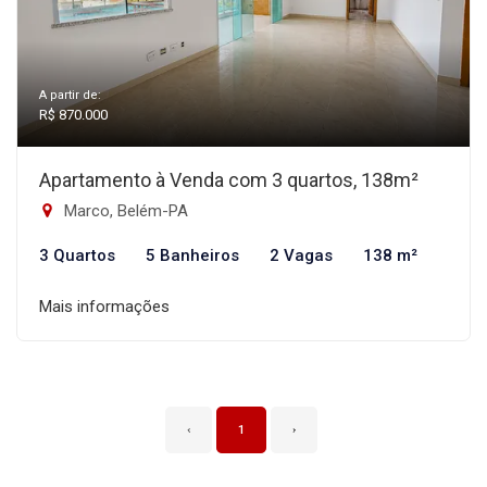
A partir de:
R$ 870.000
Apartamento à Venda com 3 quartos, 138m²
Marco, Belém-PA
3 Quartos
5 Banheiros
2 Vagas
138 m²
Mais informações
‹
1
›