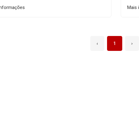
informações
Mais 
‹
1
›