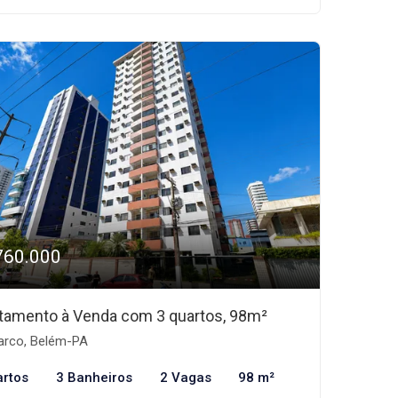
760.000
tamento à Venda com 3 quartos, 98m²
rco, Belém-PA
artos
3 Banheiros
2 Vagas
98 m²