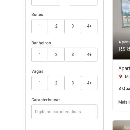
Suítes
1
2
3
4+
A parti
Banheiros
R$ 
1
2
3
4+
Apar
Vagas
Ma
1
2
3
4+
3 Qua
Características
Mais 