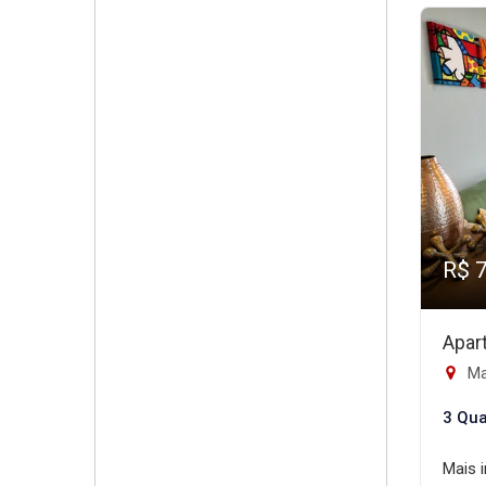
R$ 
Apar
Ma
3 Qua
Mais 