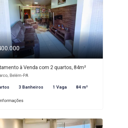
400.000
tamento à Venda com 2 quartos, 84m²
rco, Belém-PA
artos
3 Banheiros
1 Vaga
84 m²
informações