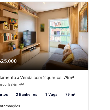
625.000
tamento à Venda com 2 quartos, 79m²
rco, Belém-PA
artos
2 Banheiros
1 Vaga
79 m²
informações