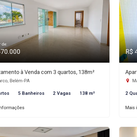
r de:
870.000
R$ 
tamento à Venda com 3 quartos, 138m²
Apar
rco, Belém-PA
Ma
rtos
5 Banheiros
2 Vagas
138 m²
2 Qu
informações
Mais 