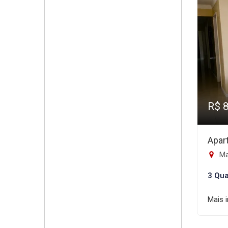
R$ 
Apar
Ma
3 Qua
Mais 