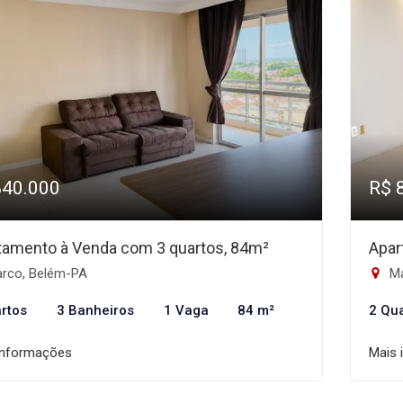
840.000
R$ 
tamento à Venda com 3 quartos, 84m²
Apar
rco, Belém-PA
Ma
rtos
3 Banheiros
1 Vaga
84 m²
2 Qu
informações
Mais 