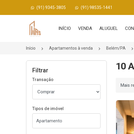
(91) 9345-3805
(91) 98535-1441
Página inicial
INÍCIO
VENDA
ALUGUEL
CON
Início
Apartamentos à venda
Belém/PA
10 A
Filtrar
Transação
Ordenar
Tipos de imóvel