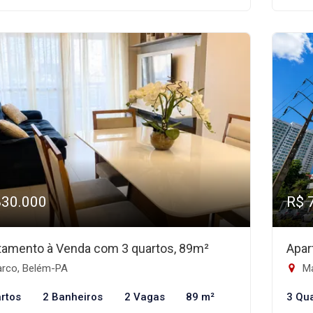
830.000
R$ 
tamento à Venda com 3 quartos, 89m²
Apar
rco, Belém-PA
Ma
rtos
2 Banheiros
2 Vagas
89 m²
3 Qu