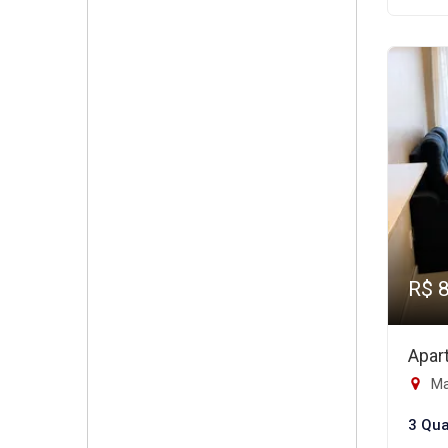
R$ 
Apar
Ma
3 Qua