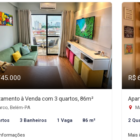
745.000
R$ 
tamento à Venda com 3 quartos, 86m²
Apar
rco, Belém-PA
Ma
rtos
3 Banheiros
1 Vaga
86 m²
2 Qu
informações
Mais 