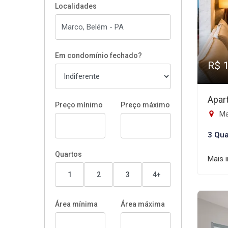
Localidades
Em condomínio fechado?
R$ 
Apar
Preço mínimo
Preço máximo
Ma
3 Qua
Quartos
Mais 
1
2
3
4+
Área mínima
Área máxima