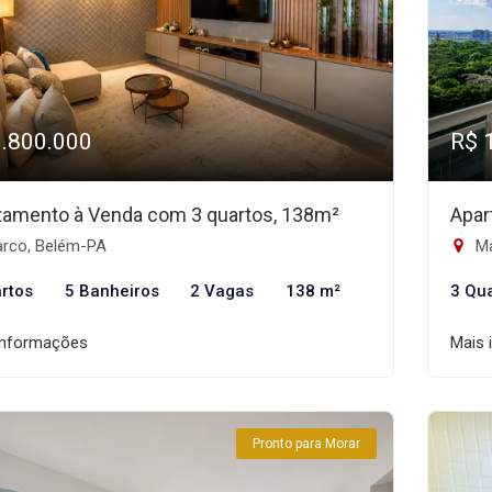
1.800.000
R$ 
tamento à Venda com 3 quartos, 138m²
Apar
rco, Belém-PA
Ma
rtos
5 Banheiros
2 Vagas
138 m²
3 Qu
informações
Mais 
Pronto para Morar