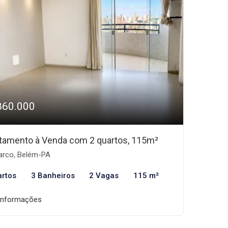
860.000
tamento à Venda com 2 quartos, 115m²
rco, Belém-PA
artos
3 Banheiros
2 Vagas
115 m²
informações