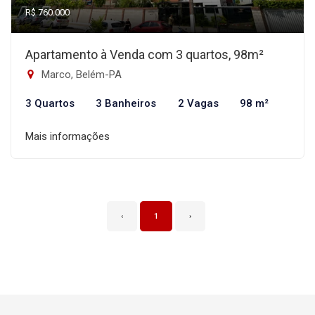
R$ 760.000
Apartamento à Venda com 3 quartos, 98m²
Marco, Belém-PA
3 Quartos
3 Banheiros
2 Vagas
98 m²
Mais informações
‹
1
›