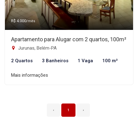
R$ 4.000
/mês
Apartamento para Alugar com 2 quartos, 100m²
Jurunas, Belém-PA
2 Quartos
3 Banheiros
1 Vaga
100 m²
Mais informações
‹
1
›