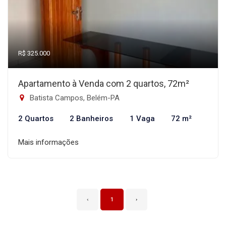
R$ 325.000
Apartamento à Venda com 2 quartos, 72m²
Batista Campos, Belém-PA
2 Quartos
2 Banheiros
1 Vaga
72 m²
Mais informações
‹
1
›