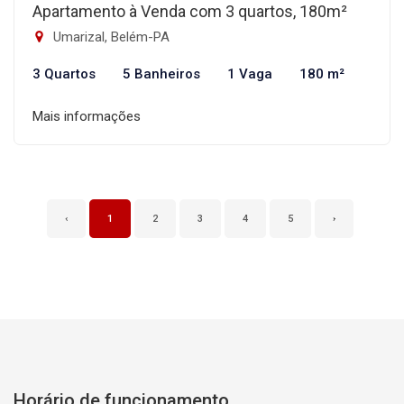
Apartamento à Venda com 3 quartos, 180m²
Umarizal, Belém-PA
3 Quartos
5 Banheiros
1 Vaga
180 m²
Mais informações
‹
1
2
3
4
5
›
Horário de funcionamento