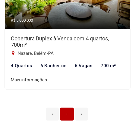
R$ 5.000.000
Cobertura Duplex à Venda com 4 quartos,
700m²
Nazaré, Belém-PA
4 Quartos
6 Banheiros
6 Vagas
700 m²
Mais informações
‹
1
›