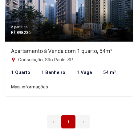
A partir de:
R$ 898.236
Apartamento à Venda com 1 quarto, 54m²
Consolação, São Paulo-SP
1 Quarto
1 Banheiro
1 Vaga
54 m²
Mais informações
‹
1
›