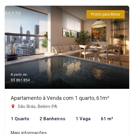
Pronto para Morar
A partir de:
R$ 861.854
Apartamento à Venda com 1 quarto, 61m²
São Brás, Belém-PA
1 Quarto
2 Banheiros
1 Vaga
61 m²
Mais informações