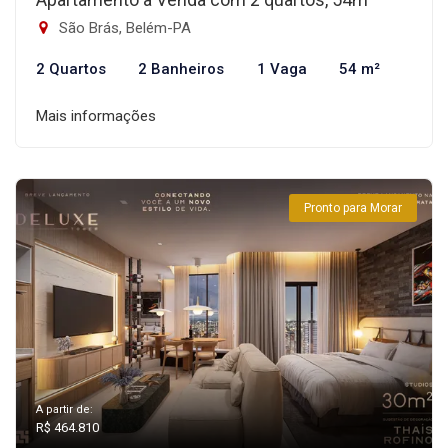
São Brás, Belém-PA
2 Quartos
2 Banheiros
1 Vaga
54 m²
Mais informações
Pronto para Morar
A partir de:
R$ 464.810