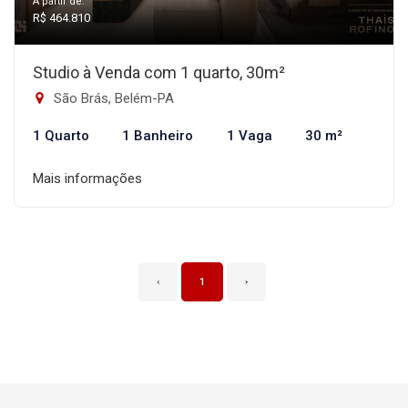
A partir de:
R$ 464.810
Studio à Venda com 1 quarto, 30m²
São Brás, Belém-PA
1 Quarto
1 Banheiro
1 Vaga
30 m²
Mais informações
‹
1
›