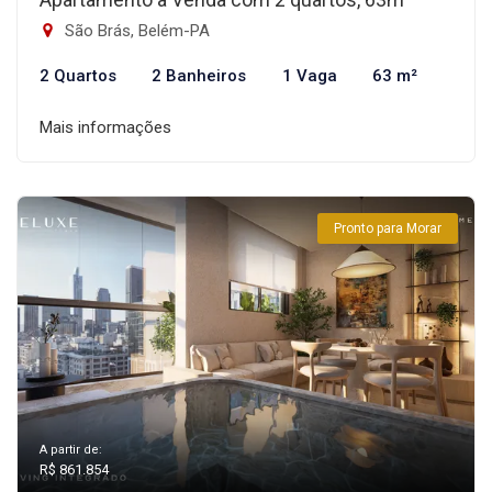
São Brás, Belém-PA
2 Quartos
2 Banheiros
1 Vaga
63 m²
Mais informações
Pronto para Morar
A partir de:
R$ 861.854