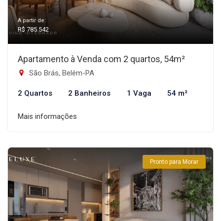
A partir de:
R$ 785.542
Apartamento à Venda com 2 quartos, 54m²
São Brás, Belém-PA
2 Quartos
2 Banheiros
1 Vaga
54 m²
Mais informações
Pronto para Morar