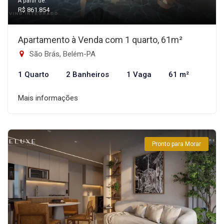
A partir de:
R$ 861.854
Apartamento à Venda com 1 quarto, 61m²
São Brás, Belém-PA
1 Quarto
2 Banheiros
1 Vaga
61 m²
Mais informações
Pronto para Morar