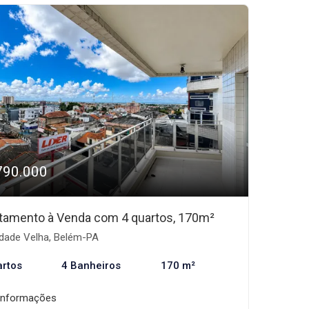
790.000
tamento à Venda com 4 quartos, 170m²
dade Velha, Belém-PA
artos
4 Banheiros
170 m²
informações