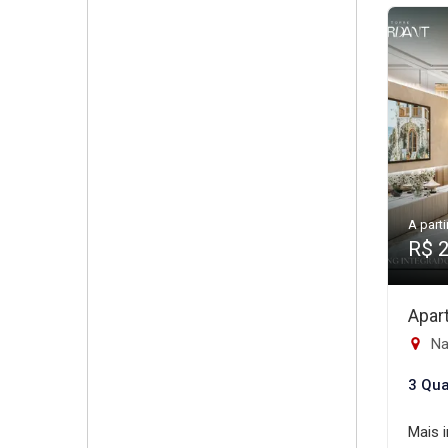
A parti
R$ 
Apar
Na
3 Qua
Mais 