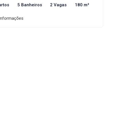
artos
5 Banheiros
2 Vagas
180 m²
informações