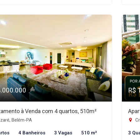
4.000.000
R$ 
tamento à Venda com 4 quartos, 510m²
Apar
zaré, Belém-PA
Cr
rtos
4 Banheiros
3 Vagas
510 m²
3 Qu