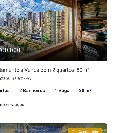
700.000
tamento à Venda com 2 quartos, 80m²
zaré, Belém-PA
artos
2 Banheiros
1 Vaga
80 m²
informações
Em Construção