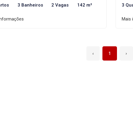
rtos
3 Banheiros
2 Vagas
142 m²
3 Qu
informações
Mais 
‹
1
›