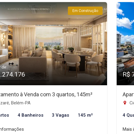
Em Construção
r de:
2.274.176
R$ 
tamento à Venda com 3 quartos, 145m²
Apar
zaré, Belém-PA
Ci
rtos
4 Banheiros
3 Vagas
145 m²
4 Qu
informações
Mais 