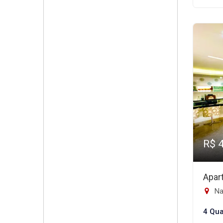
R$ 
Apar
Na
4 Qua