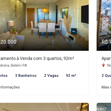
820.000
R$ 
tamento à Venda com 3 quartos, 92m²
Apar
dreira, Belém-PA
Na
rtos
3 Banheiros
2 Vagas
92 m²
2 Qu
informações
Mais 