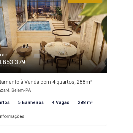
r de:
4.853.379
tamento à Venda com 4 quartos, 288m²
zaré, Belém-PA
artos
5 Banheiros
4 Vagas
288 m²
informações