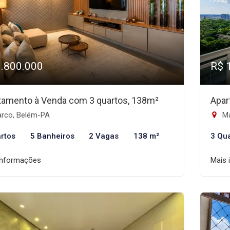
1.800.000
R$ 
tamento à Venda com 3 quartos, 138m²
Apar
rco, Belém-PA
Ma
rtos
5 Banheiros
2 Vagas
138 m²
3 Qu
informações
Mais 