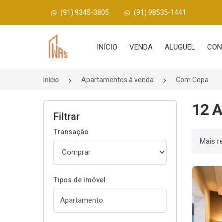
(91) 9345-3805
(91) 98535-1441
Página inicial
INÍCIO
VENDA
ALUGUEL
CON
Início
Apartamentos à venda
Com Copa
12 
Filtrar
Transação
Ordenar
Tipos de imóvel