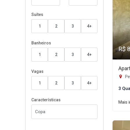
Suítes
1
2
3
4+
Banheiros
R$ 
1
2
3
4+
Apar
Vagas
Pe
1
2
3
4+
3 Qua
Características
Mais 