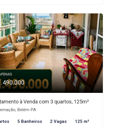
1.490.000
tamento à Venda com 3 quartos, 125m²
emação, Belém-PA
artos
5 Banheiros
2 Vagas
125 m²