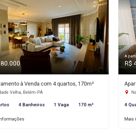
A parti
980.000
R$ 
tamento à Venda com 4 quartos, 170m²
Apar
dade Velha, Belém-PA
Na
rtos
4 Banheiros
1 Vaga
170 m²
4 Qu
informações
Mais 