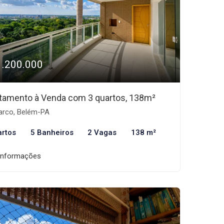
1.200.000
tamento à Venda com 3 quartos, 138m²
rco, Belém-PA
artos
5 Banheiros
2 Vagas
138 m²
informações