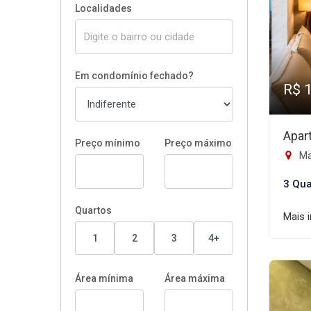
Localidades
Em condomínio fechado?
R$ 
Apar
Preço mínimo
Preço máximo
Ma
3 Qua
Quartos
Mais 
1
2
3
4+
Área mínima
Área máxima