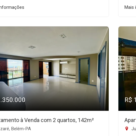
informações
Mais 
1.350.000
R$ 
tamento à Venda com 2 quartos, 142m²
Apar
zaré, Belém-PA
Ju