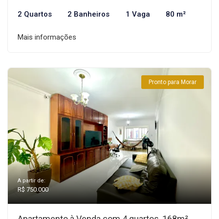
2 Quartos
2 Banheiros
1 Vaga
80 m²
Mais informações
Pronto para Morar
A partir de:
R$ 750.000
Apartamento à Venda com 4 quartos, 168m²