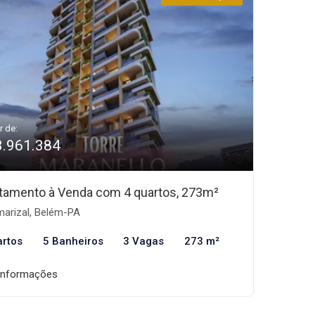
r de:
3.961.384
tamento à Venda com 4 quartos, 273m²
arizal, Belém-PA
artos
5 Banheiros
3 Vagas
273 m²
informações