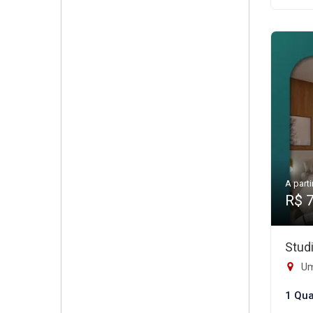
A parti
R$ 
Stud
Um
1 Qua