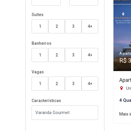
Suítes
1
2
3
4+
Banheiros
A parti
1
2
3
4+
R$ 
Vagas
Apar
1
2
3
4+
Um
4 Qua
Características
Mais 