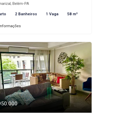
arizal, Belém-PA
arto
2 Banheiros
1 Vaga
58 m²
informações
950.000