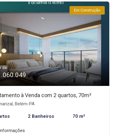
Em Construção
r de:
1.060.049
tamento à Venda com 2 quartos, 70m²
arizal, Belém-PA
artos
2 Banheiros
70 m²
informações