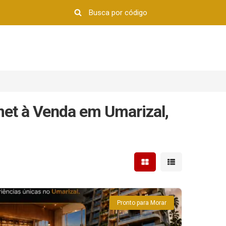
et à Venda em Umarizal,
Mostrar resultados em 
Mostrar resultad
Pronto para Morar