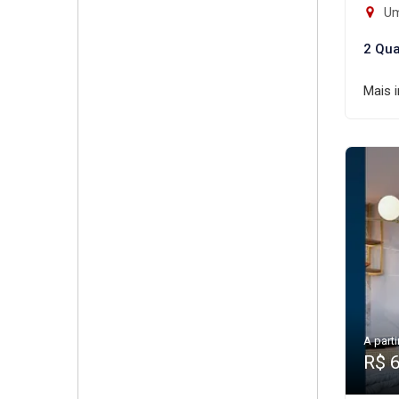
Um
2 Qua
Mais 
A parti
R$ 