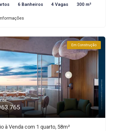
artos
6 Banheiros
4 Vagas
300 m²
informações
Em Construção
r de:
963.765
io à Venda com 1 quarto, 58m²