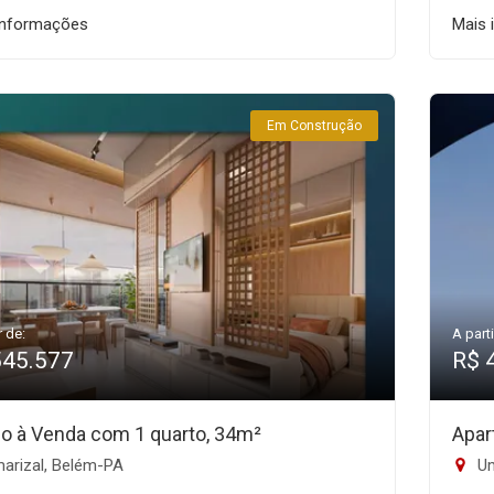
informações
Mais 
Em Construção
r de:
A parti
545.577
R$ 
io à Venda com 1 quarto, 34m²
Apar
arizal, Belém-PA
Um