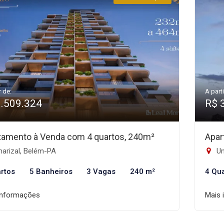
r de:
A parti
3.509.324
R$ 
tamento à Venda com 4 quartos, 240m²
Apar
arizal, Belém-PA
Um
rtos
5 Banheiros
3 Vagas
240 m²
4 Qu
informações
Mais 