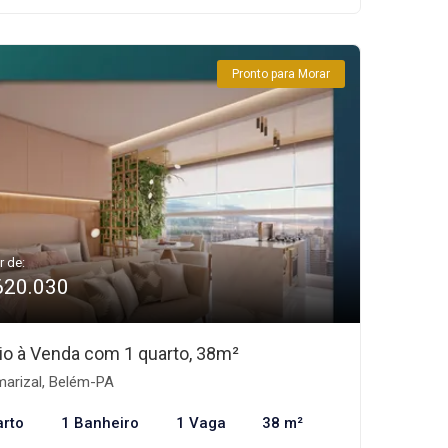
Pronto para Morar
r de:
620.030
io à Venda com 1 quarto, 38m²
arizal, Belém-PA
arto
1 Banheiro
1 Vaga
38 m²