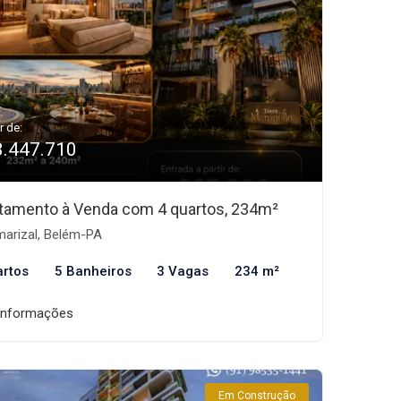
r de:
3.447.710
tamento à Venda com 4 quartos, 234m²
arizal, Belém-PA
artos
5 Banheiros
3 Vagas
234 m²
informações
Em Construção