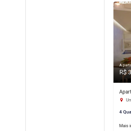
A parti
R$ 
Apar
Um
4 Qua
Mais 