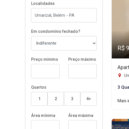
Localidades
Em condomínio fechado?
R$ 
Preço mínimo
Preço máximo
Apar
Um
3 Qua
Quartos
1
2
3
4+
Mais 
Área mínima
Área máxima