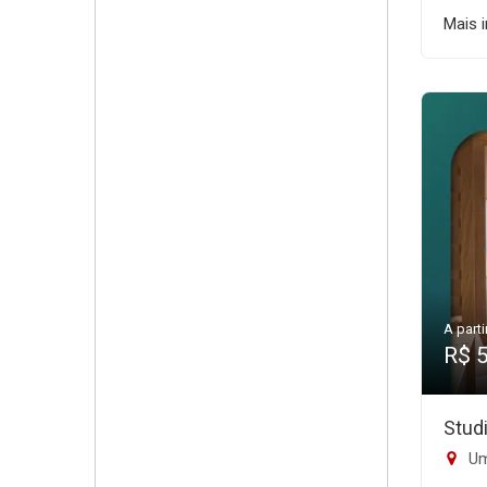
Mais 
A parti
R$ 
Stud
Um