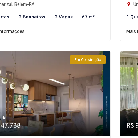
arizal, Belém-PA
Um
rtos
2 Banheiros
2 Vagas
67 m²
1 Qu
informações
Mais 
Em Construção
r de:
647.788
R$ 