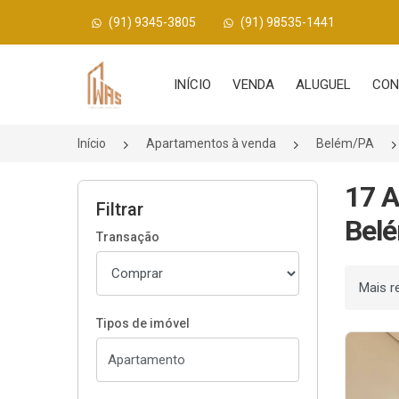
(91) 9345-3805
(91) 98535-1441
Página inicial
INÍCIO
VENDA
ALUGUEL
CON
Início
Apartamentos à venda
Belém/PA
17 A
Filtrar
Belé
Transação
Ordenar
Tipos de imóvel