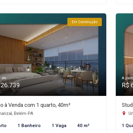
Em Construção
r de:
A parti
726.739
R$ 
io à Venda com 1 quarto, 40m²
Stud
arizal, Belém-PA
Um
rto
1 Banheiro
1 Vaga
40 m²
1 Qu