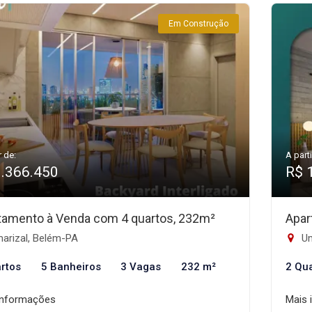
Em Construção
r de:
A parti
3.366.450
R$ 
tamento à Venda com 4 quartos, 232m²
Apar
arizal, Belém-PA
Um
rtos
5 Banheiros
3 Vagas
232 m²
2 Qu
informações
Mais 