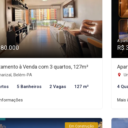
A parti
980.000
R$ 
tamento à Venda com 3 quartos, 127m²
Apar
arizal, Belém-PA
Um
rtos
5 Banheiros
2 Vagas
127 m²
4 Qu
informações
Mais 
Em Construção