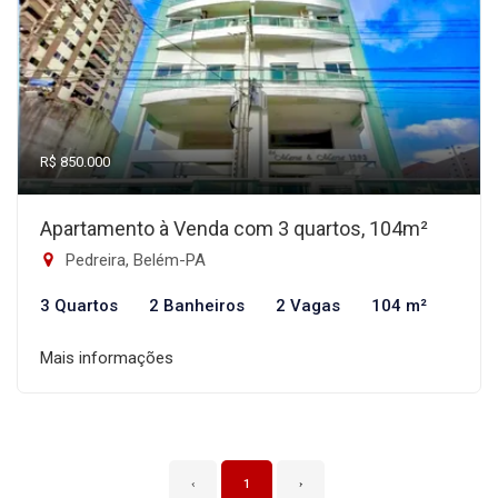
R$ 850.000
Apartamento à Venda com 3 quartos, 104m²
Pedreira, Belém-PA
3 Quartos
2 Banheiros
2 Vagas
104 m²
Mais informações
‹
1
›