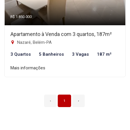
R$ 1.850.000
Apartamento à Venda com 3 quartos, 187m²
Nazaré, Belém-PA
3 Quartos
5 Banheiros
3 Vagas
187 m²
Mais informações
‹
1
›