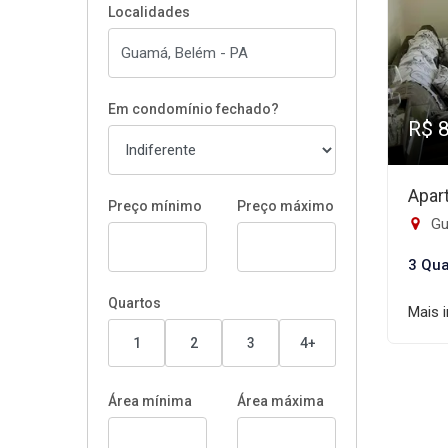
Localidades
Em condomínio fechado?
R$ 
Apar
Preço mínimo
Preço máximo
Gu
3 Qua
Quartos
Mais 
1
2
3
4+
Área mínima
Área máxima