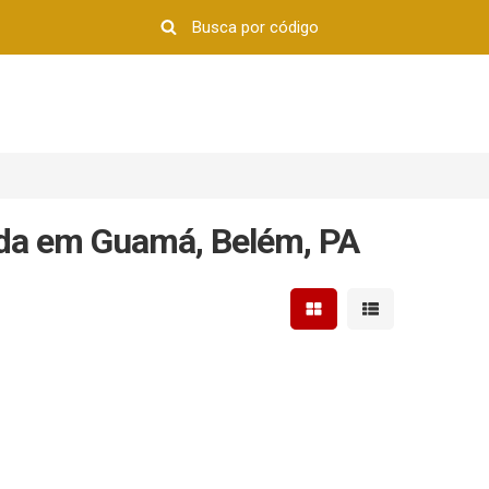
nda em Guamá, Belém, PA
Mostrar resultados em 
Mostrar resultad