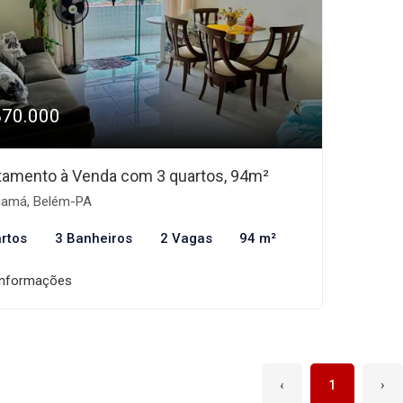
870.000
tamento à Venda com 3 quartos, 94m²
amá, Belém-PA
rtos
3 Banheiros
2 Vagas
94 m²
informações
‹
1
›