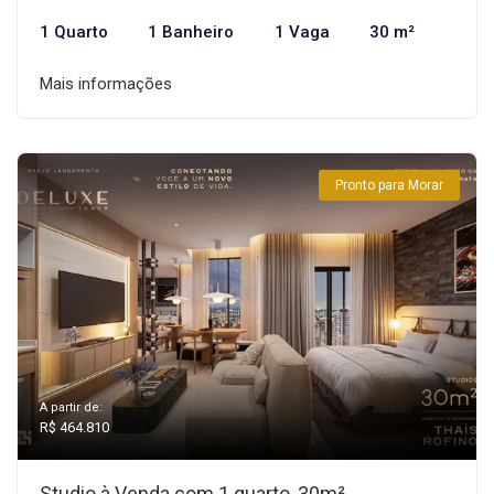
1 Quarto
1 Banheiro
1 Vaga
30 m²
Mais informações
Pronto para Morar
A partir de:
R$ 464.810
Studio à Venda com 1 quarto, 30m²