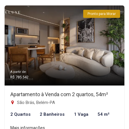
Pronto para Morar
A partir de:
R$ 785.542
Apartamento à Venda com 2 quartos, 54m²
São Brás, Belém-PA
2 Quartos
2 Banheiros
1 Vaga
54 m²
Mais informações